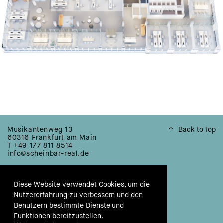
Musikantenweg 13
↑
Back to top
60316 Frankfurt am Main
T +49 177 811 8514
info@scheinbar-real.de
© 2026
SCHEINBAR
REAL
Diese Website verwendet Cookies, um die
IMPRESSUM
Nutzererfahrung zu verbessern und den
Benutzern bestimmte Dienste und
DATENSCHUTZ
Funktionen bereitzustellen.