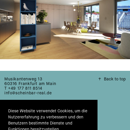
Musikantenweg 13
↑
Back to top
60316 Frankfurt am Main
T +49 177 811 8514
info@scheinbar-real.de
© 2026
SCHEINBAR
REAL
Diese Website verwendet Cookies, um die
IMPRESSUM
Nutzererfahrung zu verbessern und den
Benutzern bestimmte Dienste und
DATENSCHUTZ
Funktionen bereitzustellen.